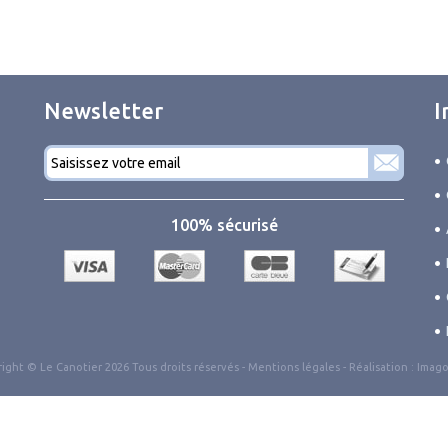
Newsletter
I
Courriel
*
100% sécurisé
ight © Le Canotier 2026 Tous droits réservés -
Mentions légales
- Réalisation :
Imago