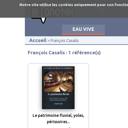
Aller
Notre site utilise les cookies uniquement pour son fonctio
au
contenu
principal
EAU VIVE
Accueil
François Casalis
François Casalis : 1 référence(s)
Le patrimoine fluvial, yoles,
périssoires...