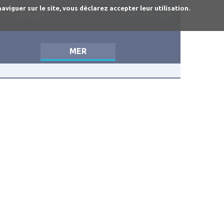
iguer sur le site, vous déclarez accepter leur utilisation.
Se connecter
Créer un compte
MER