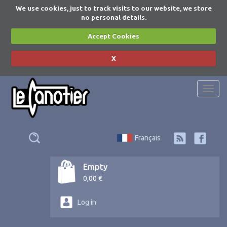
We use cookies, just to track visits to our website, we store
no personal details.
Accept Cookies
X
Togg
navi
Français
Empty
0,00 €
Log in