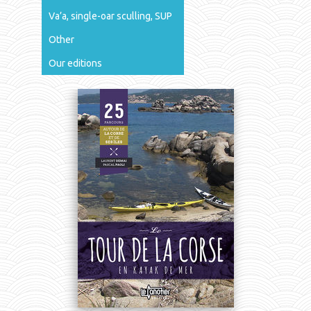
Va’a, single-oar sculling, SUP
Other
Our editions