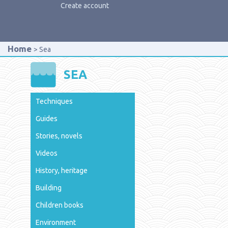
Create account
Home
Sea
SEA
Techniques
Guides
Stories, novels
Videos
History, heritage
Building
Children books
Environment