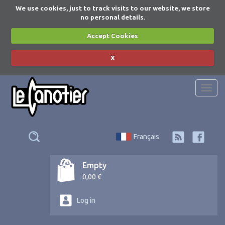
We use cookies, just to track visits to our website, we store
no personal details.
Accept Cookies
X
Togg
navi
Français
Empty
0,00 €
Log in