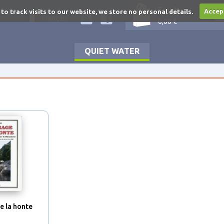
Empty
 to track visits to our website, we store no personal details.
Accep
Français
0,00 €
QUIET WATER
e la honte