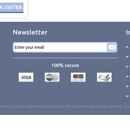
AJOUTER AU PANIER
Newsletter
I
E-
mail
*
100% secure
ht © Le Canotier 2026 All rights reserved -
All rights reserved
- Design and host :
Ima