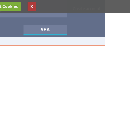
t Cookies
X
Log in
Create account
SEA