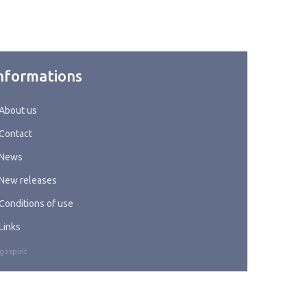
nformations
About us
Contact
News
New releases
Conditions of use
Links
gospirit