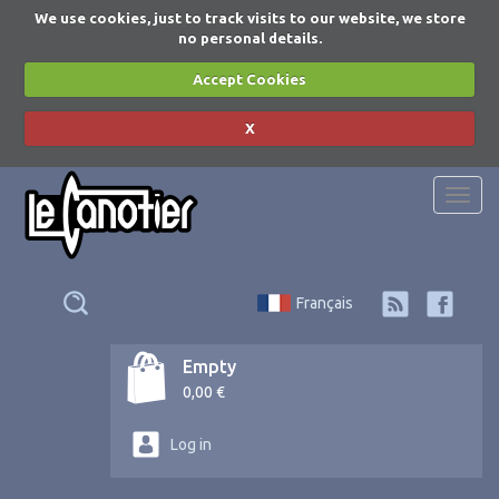
We use cookies, just to track visits to our website, we store
no personal details.
Accept Cookies
X
Togg
navi
Français
Empty
0,00 €
Log in