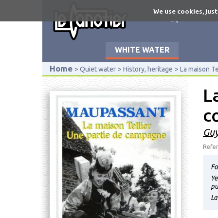
Skip
We use cookies, just
to
main
content
WHITE WATER
Home
Quiet water
History, heritage
La maison Te
L
c
Guy
Refer
Fo
Ye
pu
La