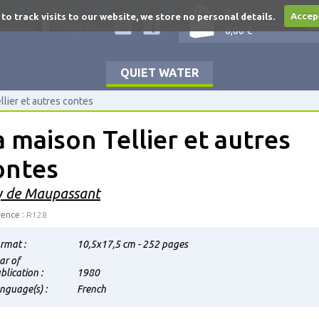
Empty
 to track visits to our website, we store no personal details.
Accep
Français
0,00 €
QUIET WATER
llier et autres contes
a maison Tellier et autres
ontes
 de Maupassant
ence :
R128
rmat :
10,5x17,5 cm - 252 pages
ar of
blication :
1980
nguage(s) :
French