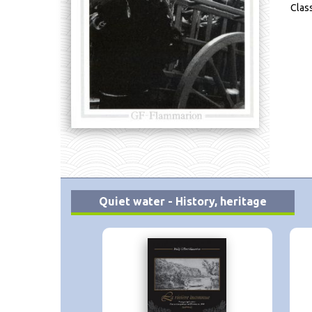
Clas
Quiet water - History, heritage