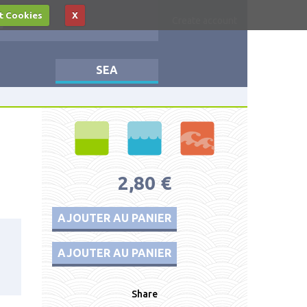
t Cookies
X
Log in
Create account
SEA
2,80 €
AJOUTER AU PANIER
AJOUTER AU PANIER
Share