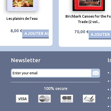
Birchbark Canoes for the Fu
Les plaisirs de l'eau
Trade (2 vol...
8,00 €
70,00 €
AJOUTER AU PANIER
AJOUTER 
Newsletter
I
E-
mail
*
100% secure