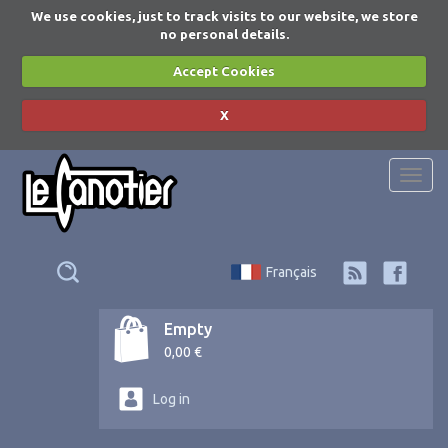
We use cookies, just to track visits to our website, we store
no personal details.
Accept Cookies
X
Togg
navi
Français
Empty
0,00 €
Log in